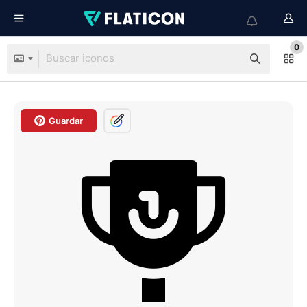
0
Guardar