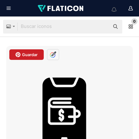
0
Guardar