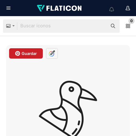
0
Guardar