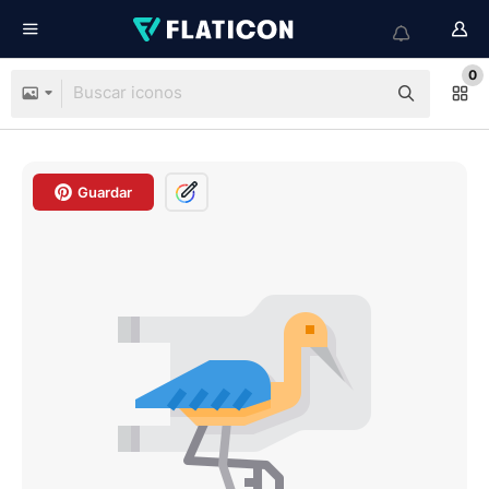
0
Guardar