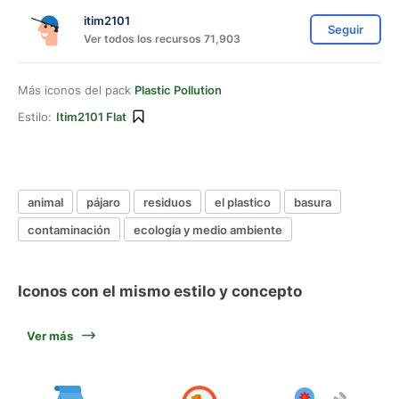
itim2101
Seguir
Ver todos los recursos 71,903
Más iconos del pack
Plastic Pollution
Estilo:
Itim2101 Flat
animal
pájaro
residuos
el plastico
basura
contaminación
ecología y medio ambiente
Iconos con el mismo estilo y concepto
Ver más