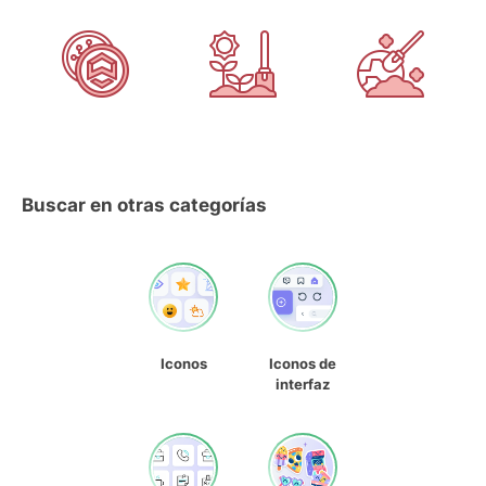
Buscar en otras categorías
Iconos
Iconos de
interfaz