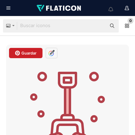
0
Guardar