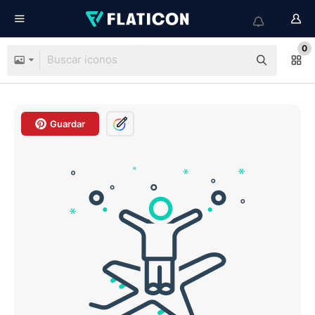
0
Guardar