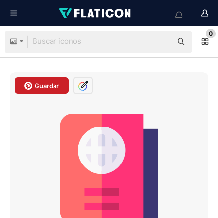
0
Guardar