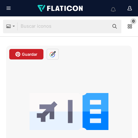
0
Guardar