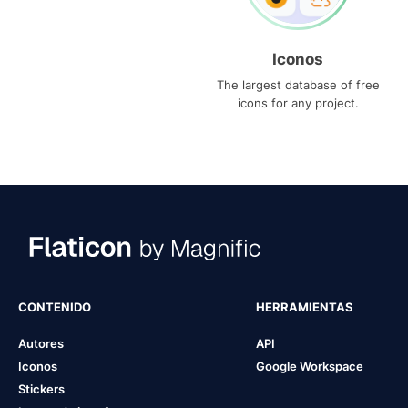
Iconos
The largest database of free
icons for any project.
CONTENIDO
HERRAMIENTAS
Autores
API
Iconos
Google Workspace
Stickers