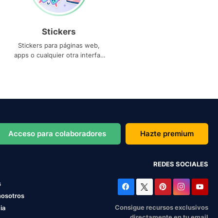
Stickers
Stickers para páginas web,
apps o cualquier otra interfaz
que necesites
Acceso para colaboradores
Hazte premium
REDES SOCIALES
s
nosotros
Consigue recursos exclusivos
ia
directamente en tu email