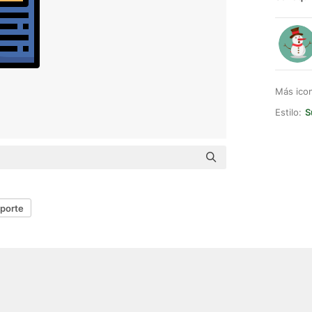
Más ico
Estilo:
S
porte