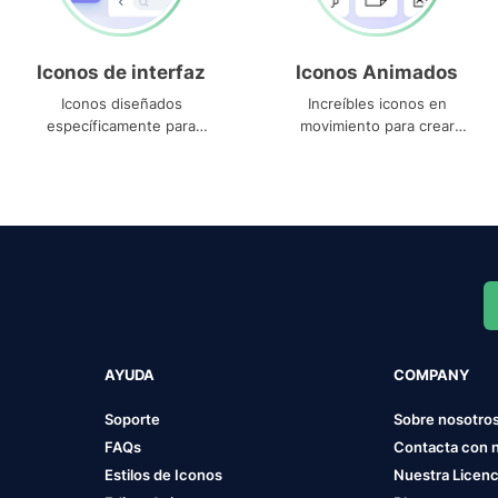
Iconos de interfaz
Iconos Animados
Iconos diseñados
Increíbles iconos en
específicamente para
movimiento para crear
interfaces
proyectos dinámicos
AYUDA
COMPANY
Soporte
Sobre nosotro
FAQs
Contacta con 
Estilos de Iconos
Nuestra Licenc