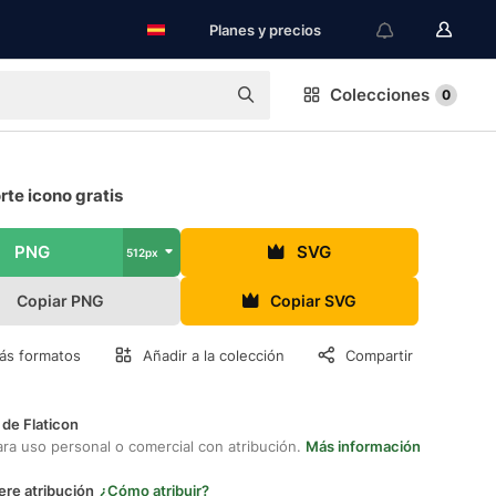
Planes y precios
Colecciones
0
te icono gratis
PNG
SVG
512px
Copiar PNG
Copiar SVG
ás formatos
Añadir a la colección
Compartir
 de Flaticon
ara uso personal o comercial con atribución.
Más información
ere atribución
¿Cómo atribuir?