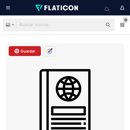
0
Guardar