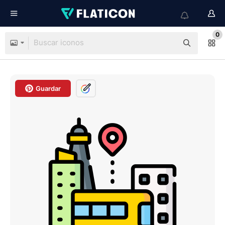
0
Guardar