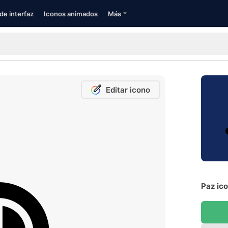
de interfaz
Iconos animados
Más
Editar icono
Paz ico