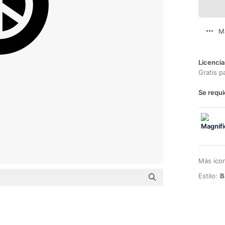
M
Licencia
Gratis p
Se requi
Más ico
Estilo:
B