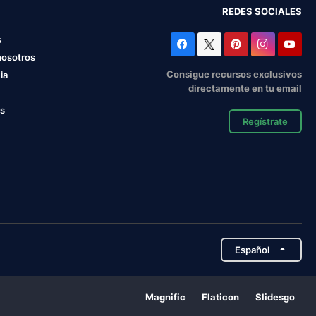
REDES SOCIALES
s
nosotros
Consigue recursos exclusivos
ia
directamente en tu email
os
Regístrate
Español
Magnific
Flaticon
Slidesgo