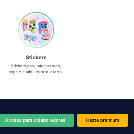
Stickers
Stickers para páginas web,
apps o cualquier otra interfaz
que necesites
Acceso para colaboradores
Hazte premium