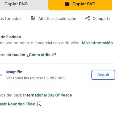
Copiar PNG
Copiar SVG
ás formatos
Añadir a la colección
Compartir
 de Flaticon
ara uso personal o comercial con atribución.
Más información
ere atribución
¿Cómo atribuir?
Magnific
Seguir
Ver todos los recursos 3,282,856
nos del pack
International Day Of Peace
asic Rounded Filled