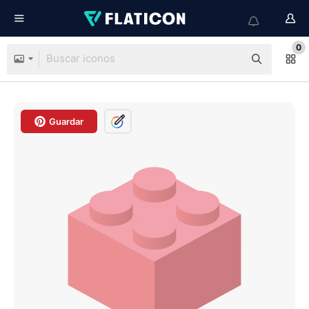
0
Guardar