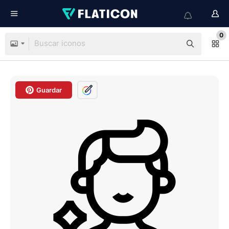
0
Guardar