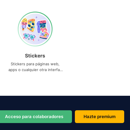
Stickers
Stickers para páginas web,
apps o cualquier otra interfaz
que necesites
Acceso para colaboradores
Hazte premium