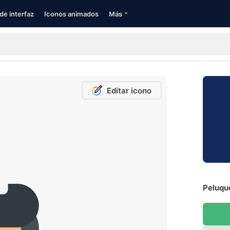
de interfaz
Iconos animados
Más
Editar icono
Peluque