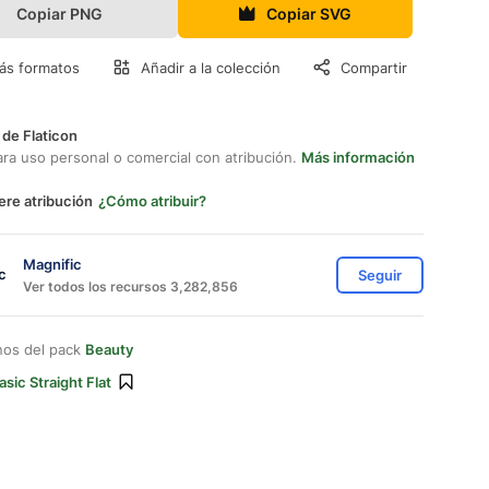
Copiar PNG
Copiar SVG
ás formatos
Añadir a la colección
Compartir
 de Flaticon
ara uso personal o comercial con atribución.
Más información
ere atribución
¿Cómo atribuir?
Magnific
Seguir
Ver todos los recursos 3,282,856
nos del pack
Beauty
asic Straight Flat