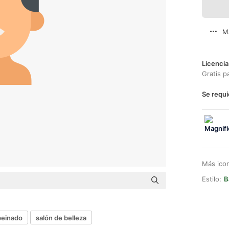
M
Licencia
Gratis p
Se requi
Más ico
Estilo:
B
peinado
salón de belleza