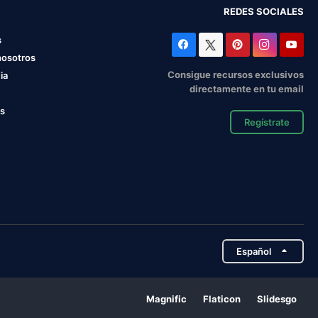
REDES SOCIALES
s
nosotros
Consigue recursos exclusivos
ia
directamente en tu email
os
Regístrate
Español
Magnific
Flaticon
Slidesgo