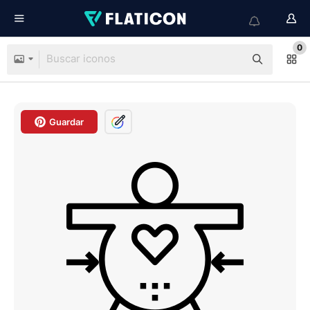
0
Guardar