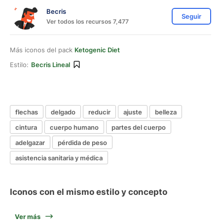
Becris
Seguir
Ver todos los recursos 7,477
Más iconos del pack
Ketogenic Diet
Estilo:
Becris Lineal
flechas
delgado
reducir
ajuste
belleza
cintura
cuerpo humano
partes del cuerpo
adelgazar
pérdida de peso
asistencia sanitaria y médica
Iconos con el mismo estilo y concepto
Ver más