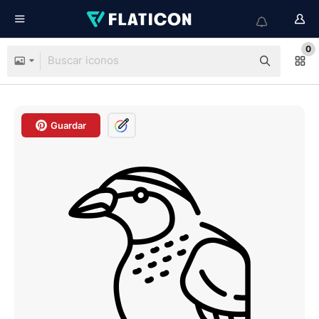
0
Guardar