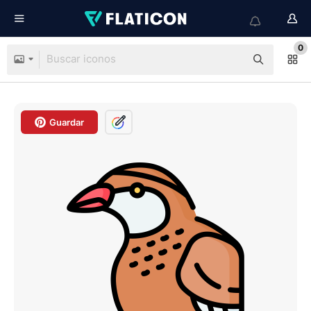
0
Guardar