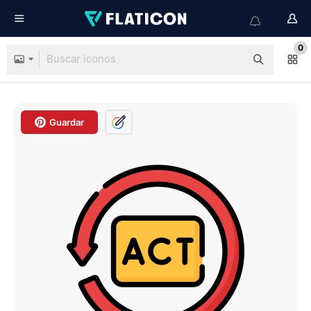
0
Guardar