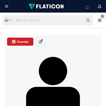
0
Guardar