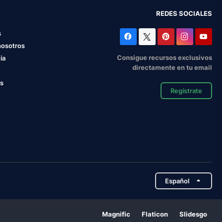
REDES SOCIALES
s
nosotros
Consigue recursos exclusivos
ia
directamente en tu email
os
Regístrate
Español
Magnific
Flaticon
Slidesgo