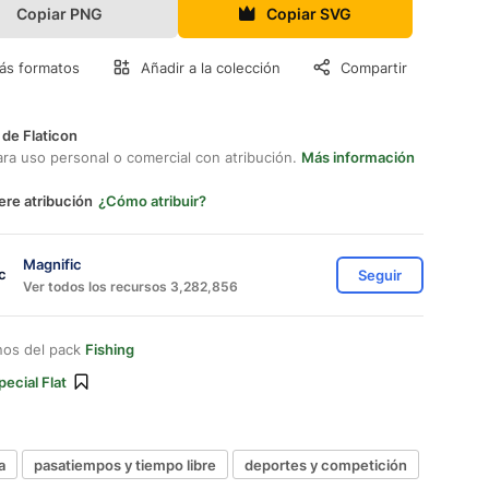
Copiar PNG
Copiar SVG
ás formatos
Añadir a la colección
Compartir
 de Flaticon
ara uso personal o comercial con atribución.
Más información
ere atribución
¿Cómo atribuir?
Magnific
Seguir
Ver todos los recursos 3,282,856
nos del pack
Fishing
pecial Flat
a
pasatiempos y tiempo libre
deportes y competición