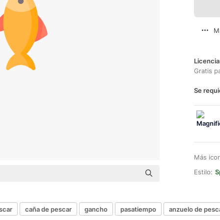
M
Licencia
Gratis p
Se requi
Más ico
Estilo:
S
scar
caña de pescar
gancho
pasatiempo
anzuelo de pesc