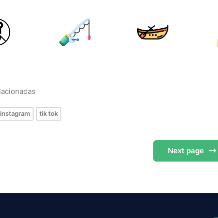
elacionadas
instagram
tik tok
Next
page