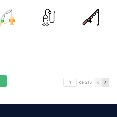
de
213