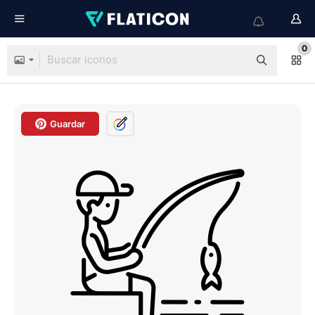
0
Guardar