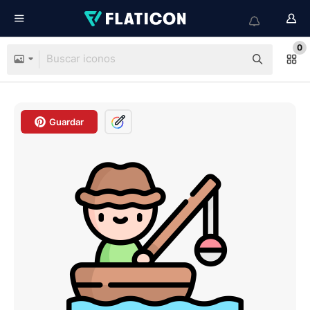
0
Guardar