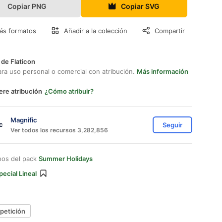
Copiar PNG
Copiar SVG
ás formatos
Añadir a la colección
Compartir
 de Flaticon
ara uso personal o comercial con atribución.
Más información
ere atribución
¿Cómo atribuir?
Magnific
Seguir
Ver todos los recursos 3,282,856
nos del pack
Summer Holidays
pecial Lineal
petición