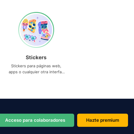
Stickers
Stickers para páginas web,
apps o cualquier otra interfaz
que necesites
Acceso para colaboradores
Hazte premium