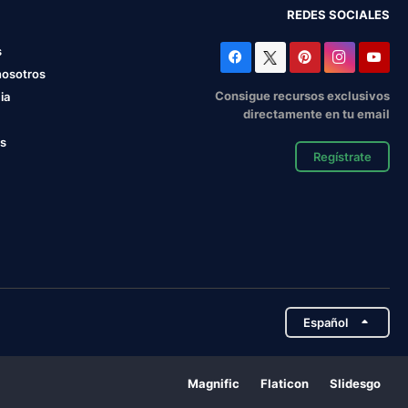
REDES SOCIALES
s
nosotros
Consigue recursos exclusivos
ia
directamente en tu email
os
Regístrate
Español
Magnific
Flaticon
Slidesgo