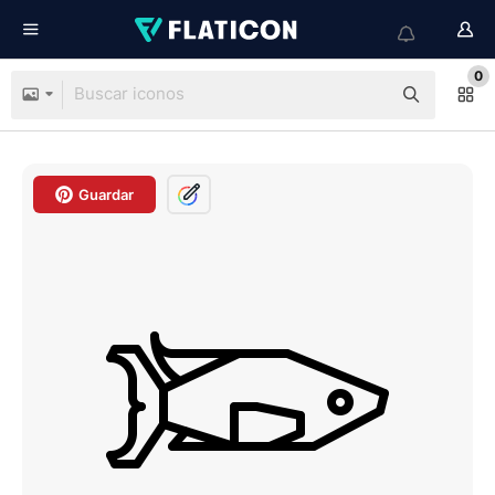
0
Guardar