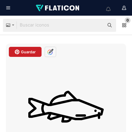
0
Guardar