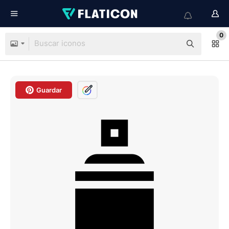
0
Guardar