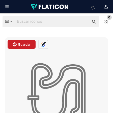
0
Guardar