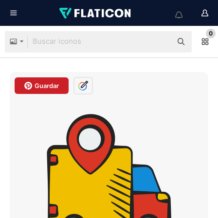
0
Guardar