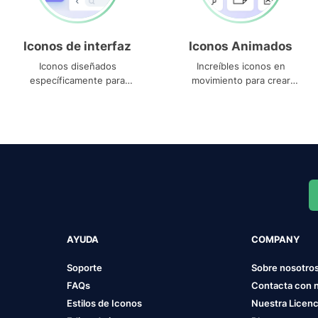
Iconos de interfaz
Iconos Animados
Iconos diseñados
Increíbles iconos en
específicamente para
movimiento para crear
interfaces
proyectos dinámicos
AYUDA
COMPANY
Soporte
Sobre nosotro
FAQs
Contacta con 
Estilos de Iconos
Nuestra Licenc