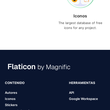
Iconos
The largest database of free
icons for any project.
CONTENIDO
HERRAMIENTAS
Autores
API
Iconos
Google Workspace
Stickers