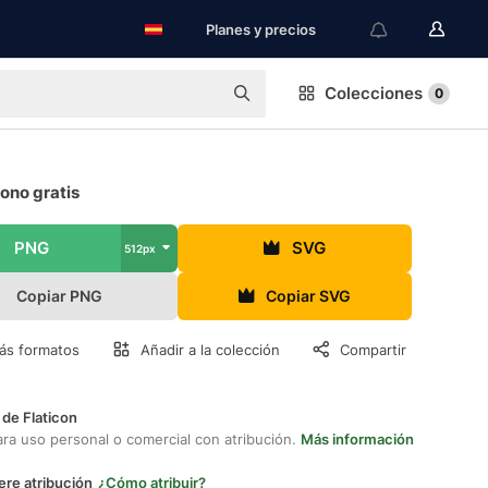
Planes y precios
Colecciones
0
cono gratis
PNG
SVG
512px
Copiar PNG
Copiar SVG
ás formatos
Añadir a la colección
Compartir
 de Flaticon
ara uso personal o comercial con atribución.
Más información
ere atribución
¿Cómo atribuir?