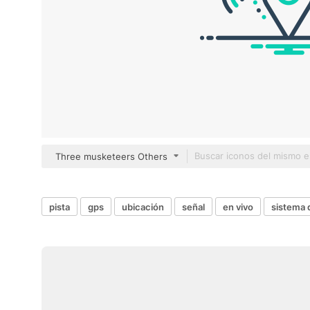
Three musketeers Others
pista
gps
ubicación
señal
en vivo
sistema 