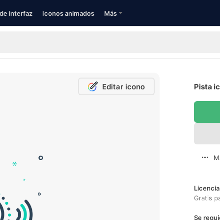
de interfaz
Iconos animados
Más
Editar icono
Pista i
M
Licencia
Gratis p
Se requi