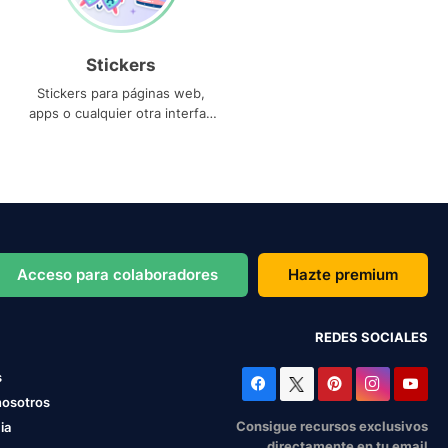
Stickers
Stickers para páginas web,
apps o cualquier otra interfaz
que necesites
Acceso para colaboradores
Hazte premium
REDES SOCIALES
s
nosotros
Consigue recursos exclusivos
ia
directamente en tu email