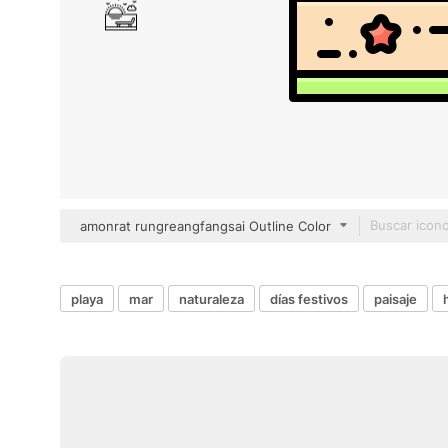
amonrat rungreangfangsai Outline Color
playa
mar
naturaleza
días festivos
paisaje