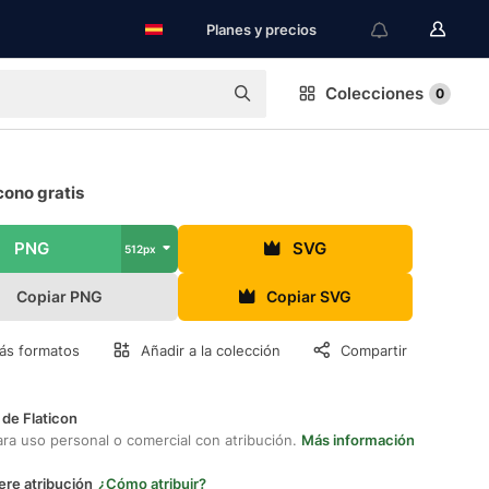
Planes y precios
Colecciones
0
cono gratis
PNG
SVG
512px
Copiar PNG
Copiar SVG
ás formatos
Añadir a la colección
Compartir
 de Flaticon
ara uso personal o comercial con atribución.
Más información
ere atribución
¿Cómo atribuir?