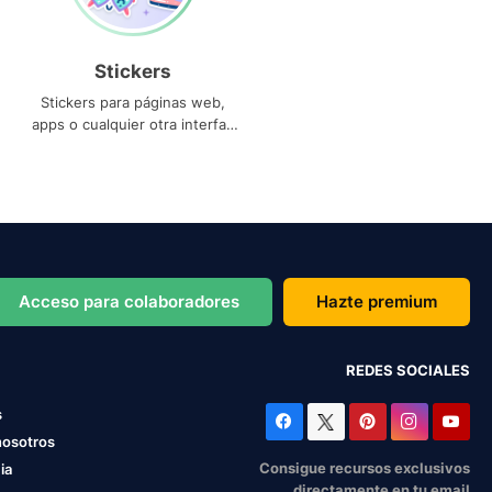
Stickers
Stickers para páginas web,
apps o cualquier otra interfaz
que necesites
Acceso para colaboradores
Hazte premium
REDES SOCIALES
s
nosotros
Consigue recursos exclusivos
ia
directamente en tu email