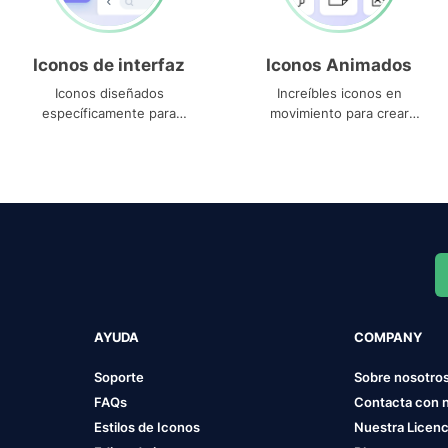
Iconos de interfaz
Iconos Animados
Iconos diseñados
Increíbles iconos en
específicamente para
movimiento para crear
interfaces
proyectos dinámicos
AYUDA
COMPANY
Soporte
Sobre nosotro
FAQs
Contacta con 
Estilos de Iconos
Nuestra Licenc