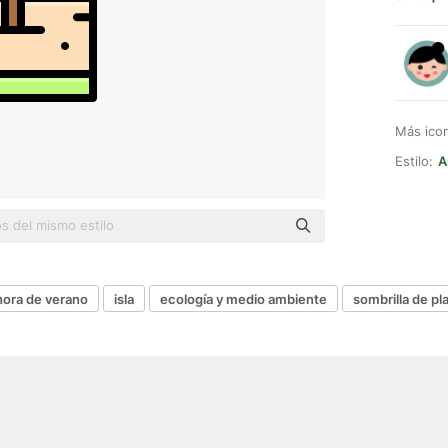
Más ico
Estilo:
A
hora de verano
isla
ecología y medio ambiente
sombrilla de pl