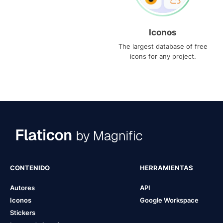
Iconos
The largest database of free
icons for any project.
CONTENIDO
HERRAMIENTAS
Autores
API
Iconos
Google Workspace
Stickers