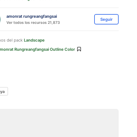
amonrat rungreangfangsai
Seguir
Ver todos los recursos 21,873
nos del pack
Landscape
monrat Rungreangfangsai Outline Color
aya