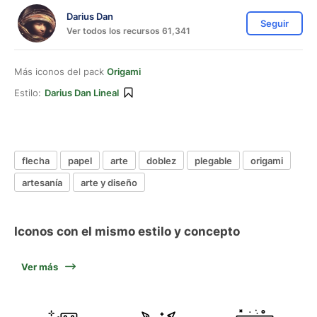
Darius Dan
Seguir
Ver todos los recursos 61,341
Más iconos del pack
Origami
Estilo:
Darius Dan Lineal
flecha
papel
arte
doblez
plegable
origami
artesanía
arte y diseño
Iconos con el mismo estilo y concepto
Ver más