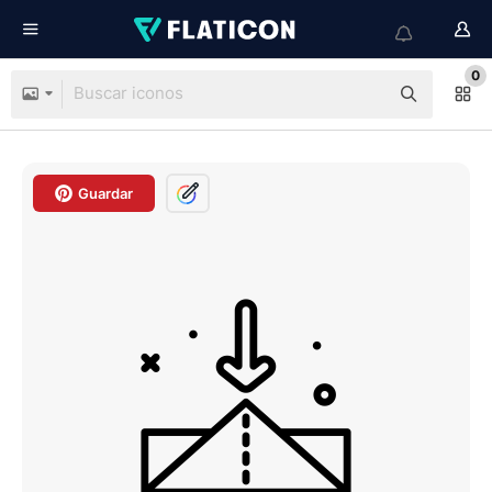
0
Guardar