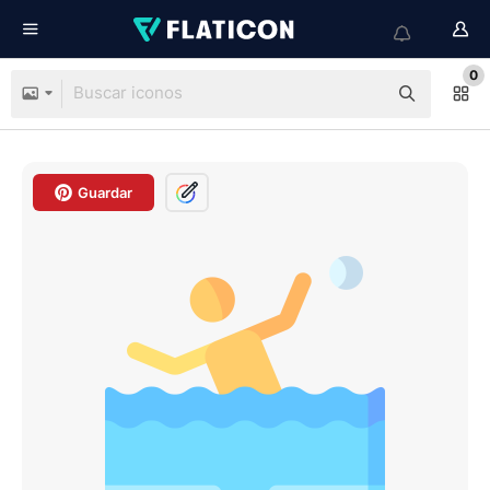
0
Guardar