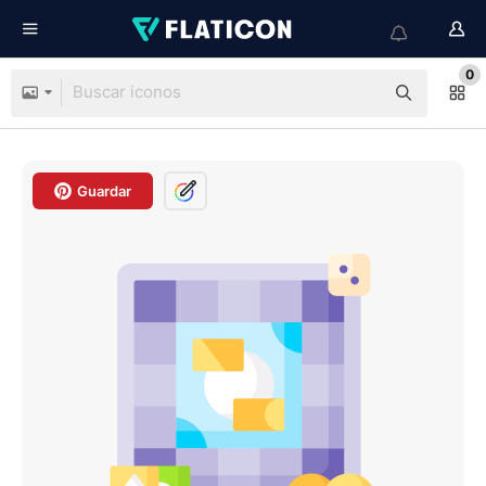
0
Guardar