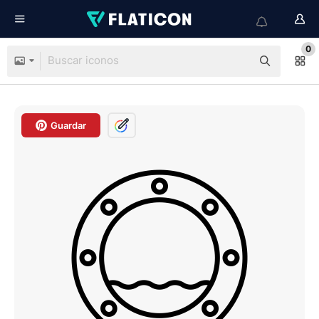
0
Guardar