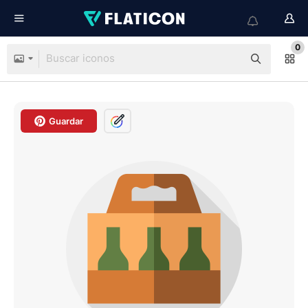
0
Guardar