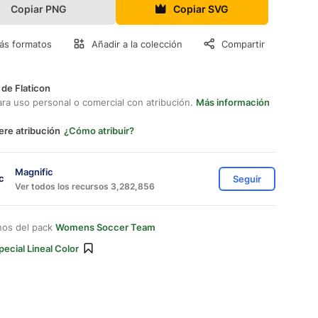
Copiar PNG
Copiar SVG
ás formatos
Añadir a la colección
Compartir
 de Flaticon
ara uso personal o comercial con atribución.
Más información
ere atribución
¿Cómo atribuir?
Magnific
Seguir
Ver todos los recursos 3,282,856
nos del pack
Womens Soccer Team
pecial Lineal Color