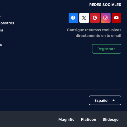
REDES SOCIALES
s
nosotros
Consigue recursos exclusivos
ia
directamente en tu email
os
Regístrate
Español
Magnific
Flaticon
Slidesgo