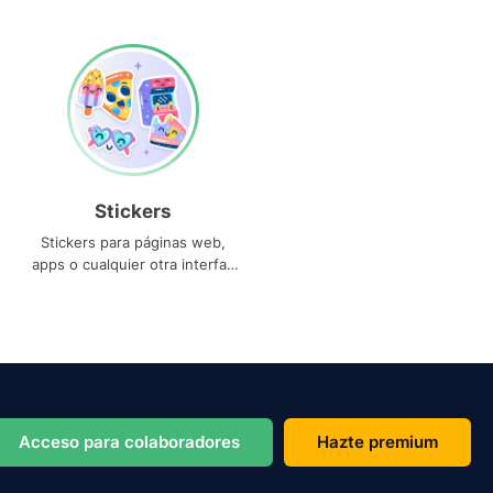
Stickers
Stickers para páginas web,
apps o cualquier otra interfaz
que necesites
Acceso para colaboradores
Hazte premium