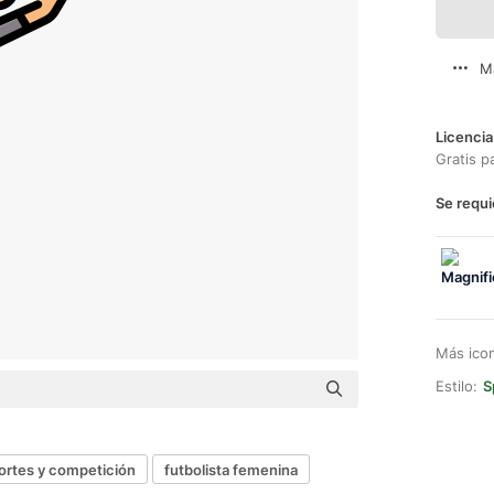
M
Licencia
Gratis p
Se requi
Más ico
Estilo:
S
ortes y competición
futbolista femenina