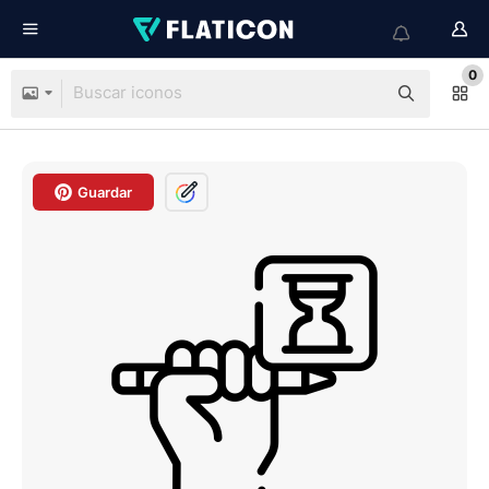
0
Guardar