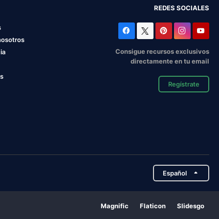
REDES SOCIALES
s
nosotros
Consigue recursos exclusivos
ia
directamente en tu email
os
Regístrate
Español
Magnific
Flaticon
Slidesgo