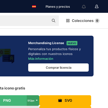
Planes y precios
Colecciones
0
Merchandising License
NUEVO
Personaliza tus productos físicos y
digitales con nuestros iconos
Más información
Comprar licencia
a icono gratis
PNG
SVG
512px