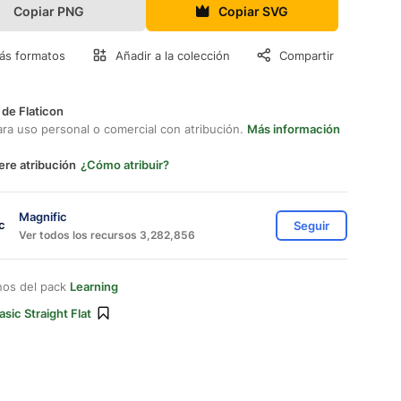
Copiar PNG
Copiar SVG
ás formatos
Añadir a la colección
Compartir
 de Flaticon
ara uso personal o comercial con atribución.
Más información
ere atribución
¿Cómo atribuir?
Magnific
Seguir
Ver todos los recursos 3,282,856
nos del pack
Learning
asic Straight Flat