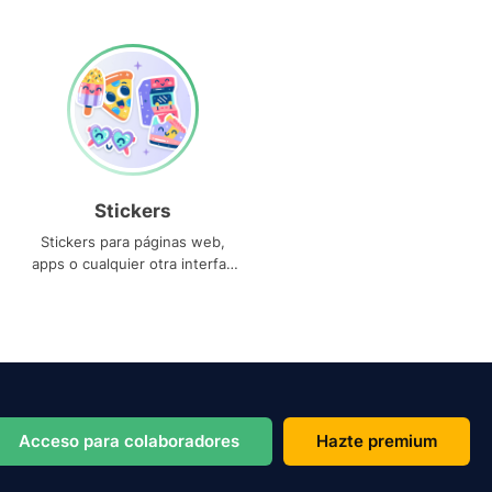
Stickers
Stickers para páginas web,
apps o cualquier otra interfaz
que necesites
Acceso para colaboradores
Hazte premium