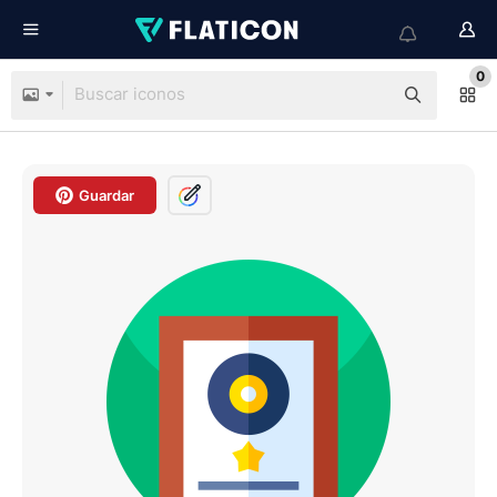
0
Guardar