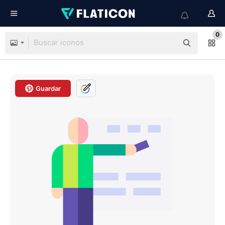
0
Guardar