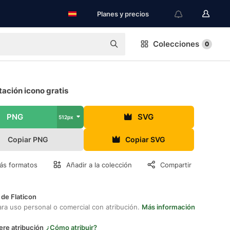
Planes y precios
Colecciones
0
ación icono gratis
PNG
SVG
512px
Copiar PNG
Copiar SVG
ás formatos
Añadir a la colección
Compartir
 de Flaticon
ara uso personal o comercial con atribución.
Más información
ere atribución
¿Cómo atribuir?