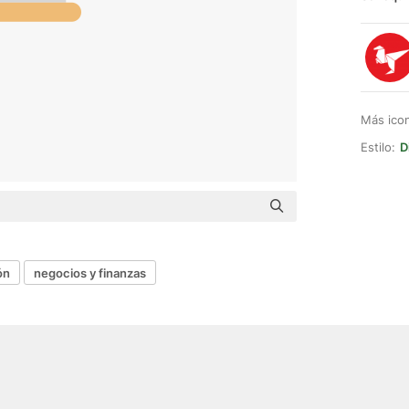
Más ico
Estilo:
D
ón
negocios y finanzas