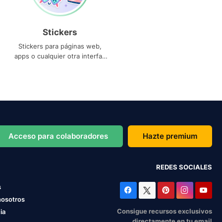
Stickers
Stickers para páginas web,
apps o cualquier otra interfaz
que necesites
Acceso para colaboradores
Hazte premium
REDES SOCIALES
s
nosotros
Consigue recursos exclusivos
ia
directamente en tu email