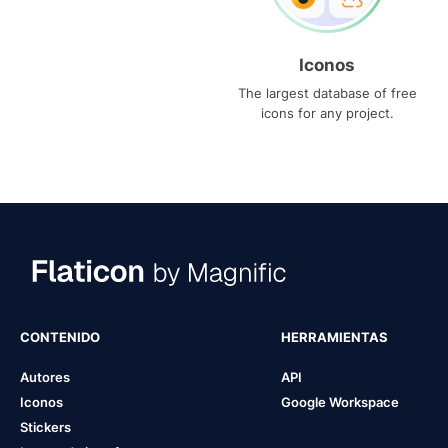
Iconos
The largest database of free
icons for any project.
CONTENIDO
HERRAMIENTAS
Autores
API
Iconos
Google Workspace
Stickers