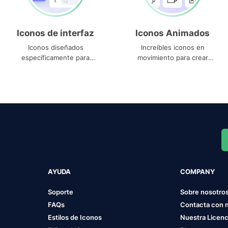
Iconos de interfaz
Iconos Animados
Iconos diseñados
Increíbles iconos en
específicamente para
movimiento para crear
interfaces
proyectos dinámicos
AYUDA
COMPANY
Soporte
Sobre nosotro
FAQs
Contacta con 
Estilos de Iconos
Nuestra Licenc