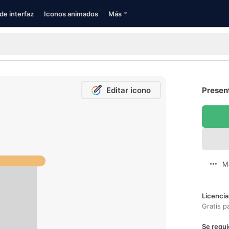
de interfaz
Iconos animados
Más
Editar icono
Present
M
Licencia
Gratis p
Se requi