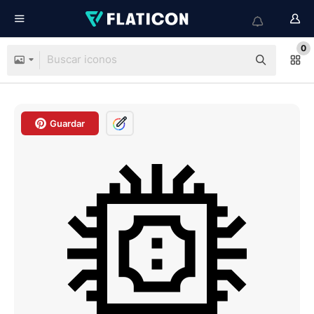
0
Guardar