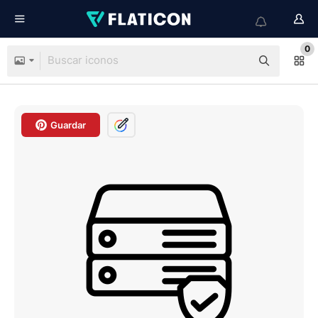
0
Guardar