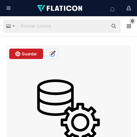
0
Guardar