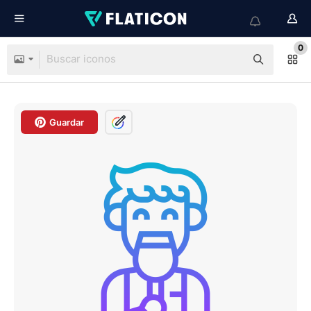
0
Guardar