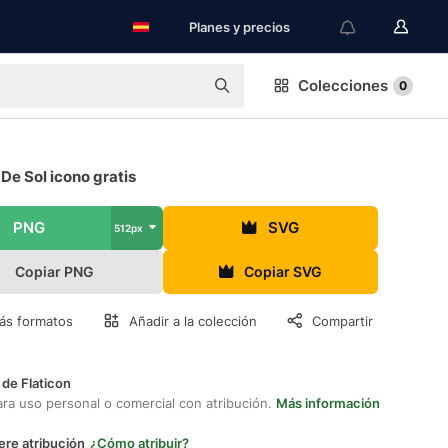
Planes y precios
Colecciones
0
De Sol icono gratis
PNG
SVG
512px
Copiar PNG
Copiar SVG
ás formatos
Añadir a la colección
Compartir
 de Flaticon
ara uso personal o comercial con atribución.
Más información
ere atribución
¿Cómo atribuir?