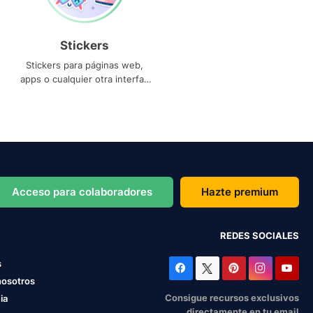
Stickers
Stickers para páginas web,
apps o cualquier otra interfaz
que necesites
Acceso para colaboradores
Hazte premium
REDES SOCIALES
s
nosotros
Consigue recursos exclusivos
ia
directamente en tu email