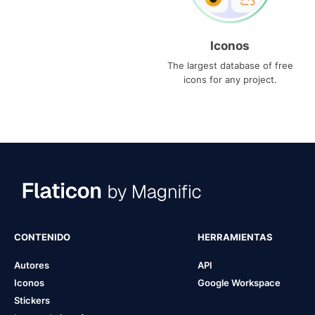
Iconos
The largest database of free
icons for any project.
CONTENIDO
HERRAMIENTAS
Autores
API
Iconos
Google Workspace
Stickers