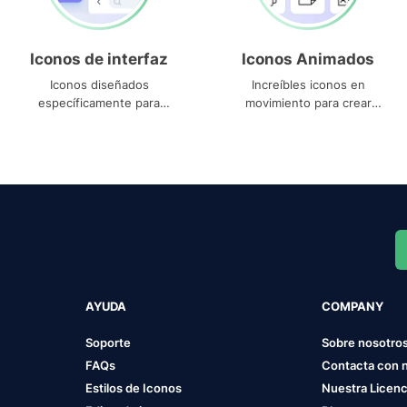
Iconos de interfaz
Iconos Animados
Iconos diseñados
Increíbles iconos en
específicamente para
movimiento para crear
interfaces
proyectos dinámicos
AYUDA
COMPANY
Soporte
Sobre nosotro
FAQs
Contacta con 
Estilos de Iconos
Nuestra Licenc