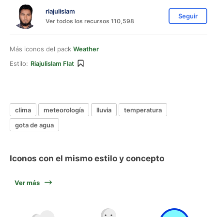
riajulislam
Seguir
Ver todos los recursos 110,598
Más iconos del pack
Weather
Estilo:
Riajulislam Flat
clima
meteorología
lluvia
temperatura
gota de agua
Iconos con el mismo estilo y concepto
Ver más