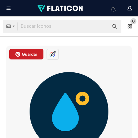
0
Guardar