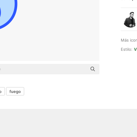
Más ico
Estilo:
V
o
fuego