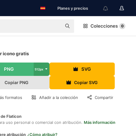
Planes y precios
Colecciones
0
 icono gratis
PNG
SVG
512px
Copiar PNG
Copiar SVG
ás formatos
Añadir a la colección
Compartir
 de Flaticon
ara uso personal o comercial con atribución.
Más información
ere atribución
¿Cómo atribuir?