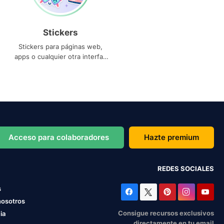
Stickers
Stickers para páginas web,
apps o cualquier otra interfaz
que necesites
Acceso para colaboradores
Hazte premium
REDES SOCIALES
s
nosotros
Consigue recursos exclusivos
ia
directamente en tu email