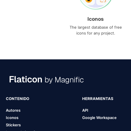
Iconos
The largest database of free
icons for any project.
CONTENIDO
HERRAMIENTAS
Autores
API
Iconos
Google Workspace
Stickers