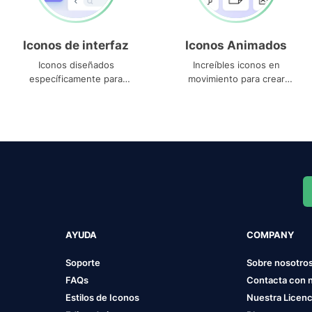
Iconos de interfaz
Iconos Animados
Iconos diseñados
Increíbles iconos en
específicamente para
movimiento para crear
interfaces
proyectos dinámicos
AYUDA
COMPANY
Soporte
Sobre nosotro
FAQs
Contacta con 
Estilos de Iconos
Nuestra Licenc